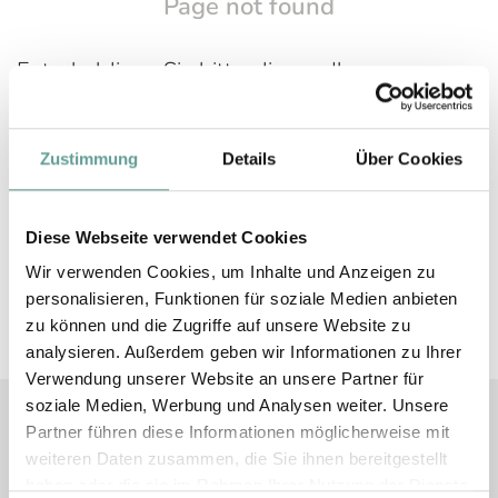
Page not found
Entschuldigen Sie bitte, die von Ihnen
aufgerufene Seite existiert nicht (mehr). Bitte
überprüfen Sie die URL oder gehen Sie zurück
Zustimmung
Details
Über Cookies
auf unsere
Startseite
.
Sorry – the page you requested isn't available
Diese Webseite verwendet Cookies
(anymore). Please check the URL or go back to
Wir verwenden Cookies, um Inhalte und Anzeigen zu
our
homepage
.
personalisieren, Funktionen für soziale Medien anbieten
zu können und die Zugriffe auf unsere Website zu
analysieren. Außerdem geben wir Informationen zu Ihrer
Verwendung unserer Website an unsere Partner für
soziale Medien, Werbung und Analysen weiter. Unsere
Partner führen diese Informationen möglicherweise mit
weiteren Daten zusammen, die Sie ihnen bereitgestellt
haben oder die sie im Rahmen Ihrer Nutzung der Dienste