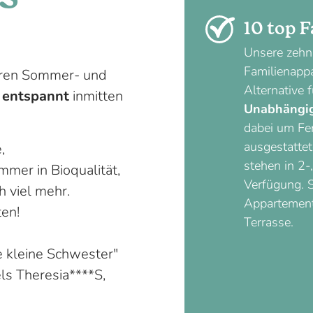
10 top 
Unsere zehn 
Familienapp
Ihren Sommer- und
Alternative f
d entspannt
inmitten
Unabhängig
dabei um Fe
ausgestattet
,
stehen in
2-
mer in Bioqualität,
Verfügung. S
 viel mehr.
Appartement
ten!
Terrasse.
e kleine Schwester"
els Theresia****S,