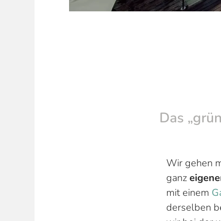
Das „grü
Wir gehen 
ganz
eigene
mit einem
G
derselben b