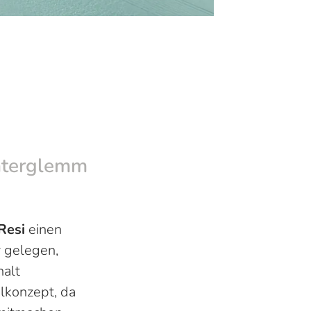
nterglemm
Resi
einen
r gelegen,
halt
lkonzept, da