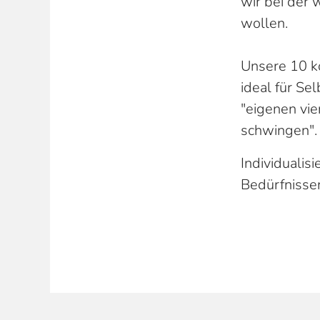
wir bei der
wollen.
Unsere 10 k
ideal für Se
"eigenen vi
schwingen".
Individualis
Bedürfnisse