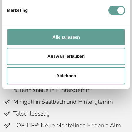
Asitzkabinenbahn in Leogang
Marketing
Bis zu zehn
geführte Wandertouren
pro
Woche mit staatlich geprüften,
ortskundigen Wanderguides
Alle zulassen
Gratis Nutzung Mountainbike-
Downhillstrecken
Auswahl erlauben
Reiterkogel Heilkräuterweg
Ablehnen
Tennisplätze in Saalbach und Hinterglemm
& Tennishalle in Hinterglemm
Minigolf in Saalbach und Hinterglemm
Talschlusszug
TOP TIPP: Neue Montelinos Erlebnis Alm