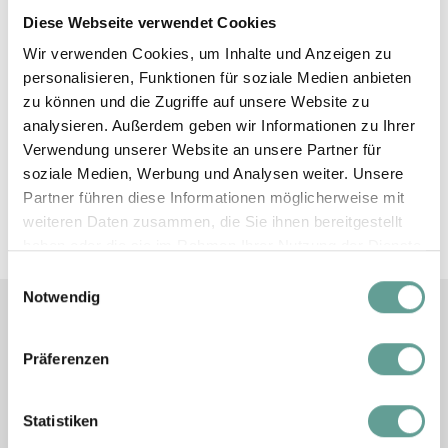
Diese Webseite verwendet Cookies
Ihre Pluspunkte mit der Joker Card
Wir verwenden Cookies, um Inhalte und Anzeigen zu
personalisieren, Funktionen für soziale Medien anbieten
Ein herausstechender Vorteil für Besitzer der
zu können und die Zugriffe auf unsere Website zu
JOKER CARD ist zweifellos die
analysieren. Außerdem geben wir Informationen zu Ihrer
Verwendung unserer Website an unsere Partner für
uneingeschränkte
soziale Medien, Werbung und Analysen weiter. Unsere
Nutzung
der
Seilbahnanlagen
, die sich in
Partner führen diese Informationen möglicherweise mit
Saalbach-Hinterglemm in Betrieb befinden.
weiteren Daten zusammen, die Sie ihnen bereitgestellt
haben oder die sie im Rahmen Ihrer Nutzung der Dienste
gesammelt haben.
Einwilligungsauswahl
Notwendig
6 Seilbahnanlagen
in Saalbach-
Präferenzen
Hinterglemm ohne Einschränkung
benützen
Statistiken
Eine Fahrt pro Tag
mit der