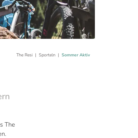
The Resi
Sporteln
Sommer Aktiv
ern
ms The
en.