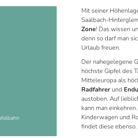
Mit seiner Höhenlage
Saalbach-Hinterglem
Zone
! Das wissen un
denn so darf man si
Urlaub freuen.
Der nahegelegene Gai
höchste Gipfel des Ta
Mitteleuropa als hö
Radfahrer
und
Endu
austoben. Auf liebli
kann man einkehren.
Kinderwagen und Rol
pfelbahn
findet diese ebenso.