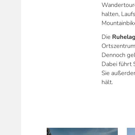
Wandertouren
halten, Lauf
Mountainbike
Die
Ruhela
Ortszentrum 
Dennoch gel
Dabei führt 
Sie außerde
hält.