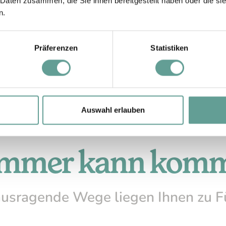
 Daten zusammen, die Sie ihnen bereitgestellt haben oder die s
t
auf die Tageskarte
n.
Schwierigkeitsgrade
Präferenzen
Statistiken
Auswahl erlauben
mmer kann kom
usragende Wege liegen Ihnen zu 