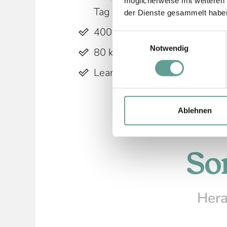
möglicherweise mit weiteren
Tag für Biker und
30 % Rabat
der Dienste gesammelt habe
400 km MTB-Touren diverser 
Einwilligungsauswahl
Notwendig
80 km Lines und Trails
Learn To Ride Park
Ablehnen
So
Hera