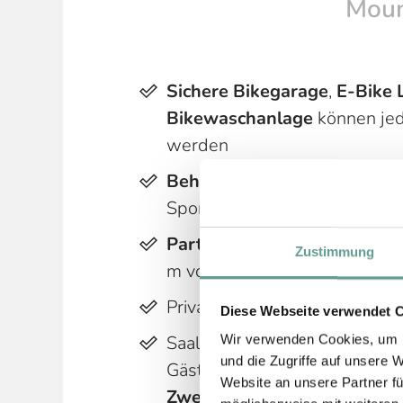
Moun
Sichere Bikegarage
,
E-Bike 
Bikewaschanlage
können jed
werden
Beheizbarer und versperrba
Sportausrüstung (pro Zimme
Partner-Bikeschule und Bi
Zustimmung
m vom Hotel entfernt.
Privattouren mit
Bikeguide
bu
Diese Webseite verwendet 
Saalbach-Hinterglemm
Joker
Wir verwenden Cookies, um I
und die Zugriffe auf unsere 
Gäste
Website an unsere Partner fü
Zwei gratis Bergfahrten
mit 