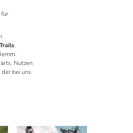
 für
m
Trails
.
glemm.
wärts. Nutzen
, der bei uns