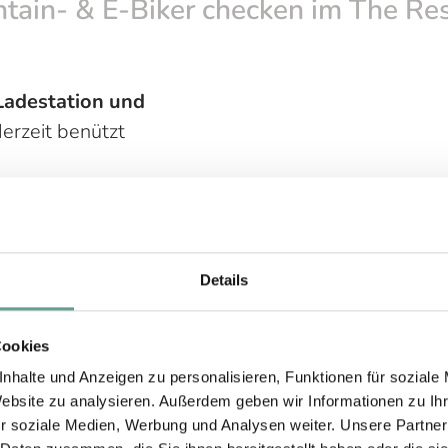
tain- & E-Biker checken im The Resi
Ladestation
und
erzeit benützt
rer Schrank
für die
r und Appartement)
keshop
SkiLL
- nur 80
Details
chbar
Cookies
card gratis
für Resi
nhalte und Anzeigen zu personalisieren, Funktionen für soziale
Website zu analysieren. Außerdem geben wir Informationen zu I
r soziale Medien, Werbung und Analysen weiter. Unsere Partner
einer Seilbahn pro