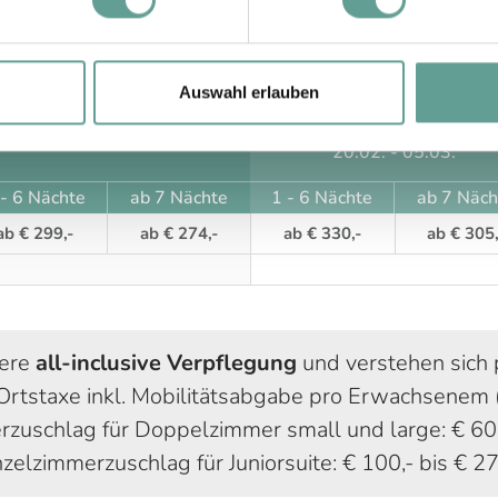
Saison A
Saison B
Auswahl erlauben
30.01. - 05.02.
23.01. - 29.01.
20.02. - 05.03.
 - 6 Nächte
ab 7 Nächte
1 - 6 Nächte
ab 7 Näch
ab € 299,-
ab € 274,-
ab € 330,-
ab € 305,
sere
all-inclusive Verpflegung
und verstehen sich 
rtstaxe inkl. Mobilitätsabgabe pro Erwachsenem (
rzuschlag für Doppelzimmer small und large: € 60,-
nzelzimmerzuschlag für Juniorsuite: € 100,- bis € 27