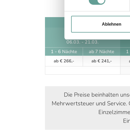
Saison AA
Ablehnen
17.12. - 19.12.
07.01. - 22.01.
06.03. - 21.03.
1 - 6 Nächte
ab 7 Nächte
1
ab € 266,-
ab € 241,-
Die Preise beinhalten un
Mehrwertsteuer und Service. O
Einzelzimme
Ei