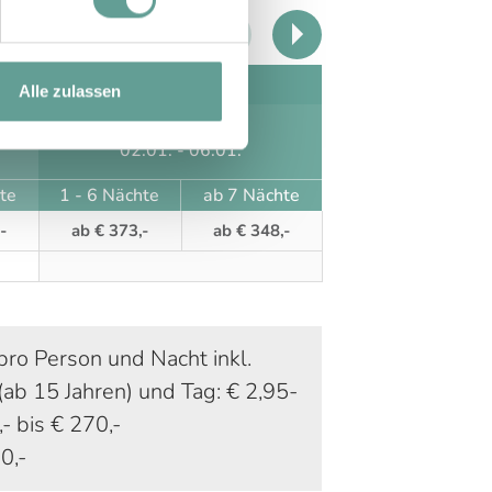
Saison C
Alle zulassen
20.12. - 25.12.
02.01. - 06.01.
te
1 - 6 Nächte
ab 7 Nächte
-
ab € 373,-
ab € 348,-
pro Person und Nacht inkl.
ab 15 Jahren) und Tag: € 2,95-
 bis € 270,-
0,-