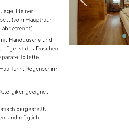
liege, kleiner
ckbett (vom Hauptraum
 abgetrennt)
mit Handdusche und
hräge ist das Duschen
eparate Toilette
 Haarföhn, Regenschirm
Allergiker geeignet
tisch dargestellt,
n sind möglich.