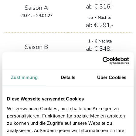
ab € 316,-
Saison A
23.01. - 29.01.27
ab 7 Nächte
ab € 291,-
1 - 6 Nächte
Saison B
ab € 348,-
30.01. - 05.02.27
ab 7 Nächte
20.02. - 05.03.27
ab € 323,-
Zustimmung
Details
Über Cookies
1 - 6 Nächte
Saison C
ab € 379,-
20.12. - 25.12.26
Diese Webseite verwendet Cookies
ab 7 Nächte
02.01. - 06.01.27
ab € 354,-
Wir verwenden Cookies, um Inhalte und Anzeigen zu
personalisieren, Funktionen für soziale Medien anbieten
zu können und die Zugriffe auf unsere Website zu
1 - 6 Nächte
analysieren. Außerdem geben wir Informationen zu Ihrer
ab € 436,-
Saison D