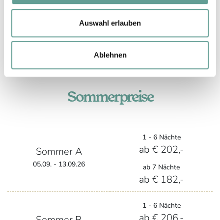
Jahren) und Tag: € 2,95-
Einzelzimmerzuschlag für Doppelzimmer
Auswahl erlauben
small und large: € 60,- bis € 270,-
Einzelzimmerzuschlag für Juniorsuite: €
Ablehnen
100,- bis € 270,-
Sommerpreise
1 - 6 Nächte
ab € 202,-
Sommer A
05.09. - 13.09.26
ab 7 Nächte
ab € 182,-
1 - 6 Nächte
ab € 206,-
Sommer B