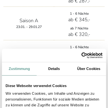
ab € 287,-
1 - 6 Nächte
ab € 345,-
Saison A
23.01. - 29.01.27
ab 7 Nächte
ab € 320,-
1 - 6 Nächte
Saison B
ab € 411,-
30.01. - 05.02.27
ab 7 Nächte
20.02. - 05.03.27
ab € 386,-
Zustimmung
Details
Über Cookies
1 - 6 Nächte
Saison C
ab € 447,-
Diese Webseite verwendet Cookies
20.12. - 25.12.26
Wir verwenden Cookies, um Inhalte und Anzeigen zu
ab 7 Nächte
02.01. - 06.01.27
personalisieren, Funktionen für soziale Medien anbieten
ab € 422,-
zu können und die Zugriffe auf unsere Website zu