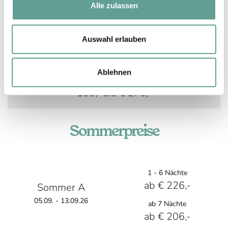
und Service. Ortstaxe inkl.
Alle zulassen
Mobilitätsabgabe pro Erwachsenem (ab 15
Jahren) und Tag: € 2,95-
Auswahl erlauben
Einzelzimmerzuschlag für Doppelzimmer
small und large: € 60,- bis € 270,-
Ablehnen
Einzelzimmerzuschlag für Juniorsuite: €
100,- bis € 270,-
Sommerpreise
1 - 6 Nächte
ab € 226,-
Sommer A
05.09. - 13.09.26
ab 7 Nächte
ab € 206,-