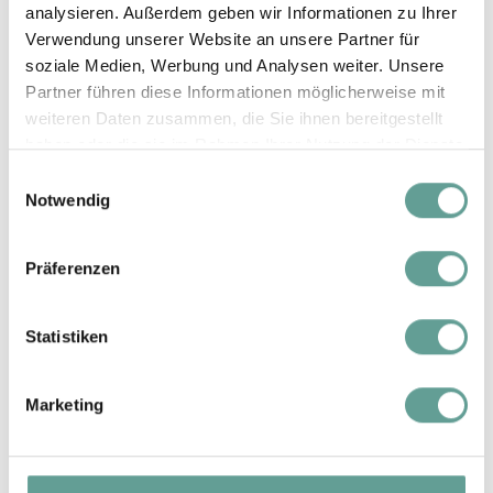
analysieren. Außerdem geben wir Informationen zu Ihrer
1 - 6 Nächte
Verwendung unserer Website an unsere Partner für
ab € 506,-
Saison D
soziale Medien, Werbung und Analysen weiter. Unsere
06.02. - 19.02.27
Partner führen diese Informationen möglicherweise mit
ab 7 Nächte
ab € 481,-
weiteren Daten zusammen, die Sie ihnen bereitgestellt
haben oder die sie im Rahmen Ihrer Nutzung der Dienste
gesammelt haben.
Einwilligungsauswahl
1 - 6 Nächte
Notwendig
ab € 592,-
Silvester
26.12.26 - 01.01.27
ab 7 Nächte
Präferenzen
ab € 567,-
Statistiken
Die Preise beinhalten unsere
all-inclusive
Marketing
Verpflegung
und verstehen sich pro
Person und Nacht inkl. Mehrwertsteuer