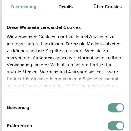
Zustimmung
Details
Über Cookies
1 - 6 Nächte
ab € 365,-
Saison D
ab 7 Nächte
Diese Webseite verwendet Cookies
ab € 340,-
06.02. - 19.02.27
Wir verwenden Cookies, um Inhalte und Anzeigen zu
personalisieren, Funktionen für soziale Medien anbieten
EZ-Zuschlag
zu können und die Zugriffe auf unsere Website zu
€ 195,-
analysieren. Außerdem geben wir Informationen zu Ihrer
Verwendung unserer Website an unsere Partner für
1 - 6 Nächte
soziale Medien, Werbung und Analysen weiter. Unsere
ab € 425,-
Partner führen diese Informationen möglicherweise mit
Silvester
ab 7 Nächte
weiteren Daten zusammen, die Sie ihnen bereitgestellt
ab € 400,-
26.12.26 - 01.01.27
haben oder die sie im Rahmen Ihrer Nutzung der Dienste
gesammelt haben.
Einwilligungsauswahl
EZ-Zuschlag
Notwendig
€ 225,-
Präferenzen